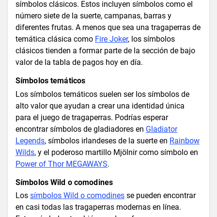
símbolos clásicos. Estos incluyen símbolos como el
número siete de la suerte, campanas, barras y
diferentes frutas. A menos que sea una tragaperras de
temática clásica como
Fire Joker
, los símbolos
clásicos tienden a formar parte de la sección de bajo
valor de la tabla de pagos hoy en día.
Símbolos temáticos
Los símbolos temáticos suelen ser los símbolos de
alto valor que ayudan a crear una identidad única
para el juego de tragaperras. Podrías esperar
encontrar símbolos de gladiadores en
Gladiator
Legends
, símbolos irlandeses de la suerte en
Rainbow
Wilds
, y el poderoso martillo Mjölnir como símbolo en
Power of Thor MEGAWAYS
.
Símbolos Wild o comodines
Los
símbolos Wild o comodines
se pueden encontrar
en casi todas las tragaperras modernas en línea.