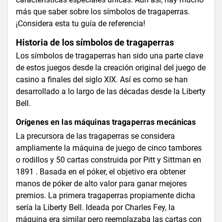
más que saber sobre los símbolos de tragaperras.
¡Considera esta tu guía de referencia!
Historia de los símbolos de tragaperras
Los símbolos de tragaperras han sido una parte clave
de estos juegos desde la creación original del juego de
casino a finales del siglo XIX. Así es como se han
desarrollado a lo largo de las décadas desde la Liberty
Bell.
Orígenes en las máquinas tragaperras mecánicas
La precursora de las tragaperras se considera
ampliamente la máquina de juego de cinco tambores
o rodillos y 50 cartas construida por Pitt y Sittman en
1891 . Basada en el póker, el objetivo era obtener
manos de póker de alto valor para ganar mejores
premios. La primera tragaperras propiamente dicha
sería la Liberty Bell. Ideada por Charles Fey, la
máquina era similar pero reemplazaba las cartas con