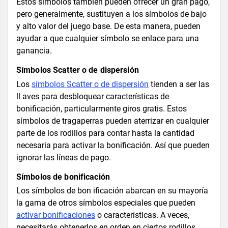
Estos símbolos también pueden ofrecer un gran pago,
pero generalmente, sustituyen a los símbolos de bajo
y alto valor del juego base. De esta manera, pueden
ayudar a que cualquier símbolo se enlace para una
ganancia.
Símbolos Scatter o de dispersión
Los
símbolos Scatter o de dispersión
tienden a ser las
ll aves para desbloquear características de
bonificación, particularmente giros gratis. Estos
símbolos de tragaperras pueden aterrizar en cualquier
parte de los rodillos para contar hasta la cantidad
necesaria para activar la bonificación. Así que pueden
ignorar las líneas de pago.
Símbolos de bonificación
Los símbolos de bon ificación abarcan en su mayoría
la gama de otros símbolos especiales que pueden
activar bonificaciones
o características. A veces,
necesitarás obtenerlos en orden en ciertos rodillos.