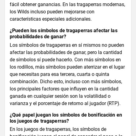
fácil obtener ganancias. En las tragaperras modernas,
los Wilds incluso pueden mejorarse con
características especiales adicionales.
¿Pueden los símbolos de tragaperras afectar las
probabilidades de ganar?
Los símbolos de tragaperras en sí mismos no pueden
afectar las probabilidades de ganar, pero la cantidad
de símbolos sí puede hacerlo. Con más símbolos en
los rodillos, más símbolos pueden aterrizar en el lugar
que necesitas para esa tercera, cuarta o quinta
combinación. Dicho esto, incluso con más símbolos,
los principales factores que influyen en la cantidad
ganada en cualquier sesión son la volatilidad o
varianza y el porcentaje de retorno al jugador (RTP).
¿Qué papel juegan los símbolos de bonificación en
los juegos de tragaperras?
En los juegos de tragaperras, los símbolos de