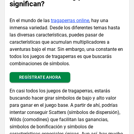
significan?
En el mundo de las
tragaperras online
, hay una
inmensa variedad. Desde los diferentes temas hasta
las diversas características, puedes pasar de
características que acumulan multiplicadores a
aventuras bajo el mar. Sin embargo, una constante en
todos los juegos de tragaperras es que buscarás
combinaciones de símbolos.
REGÍSTRATE AHORA
En casi todos los juegos de tragaperras, estarás
buscando hacer girar símbolos de bajo y alto valor
para ganar en el juego base. A partir de ahí, podrías
intentar conseguir Scatters (símbolos de dispersión),
Wilds (comodines) que facilitan las ganancias,
símbolos de bonificación y símbolos de
características especiales únicas. Aun así, hay mucho