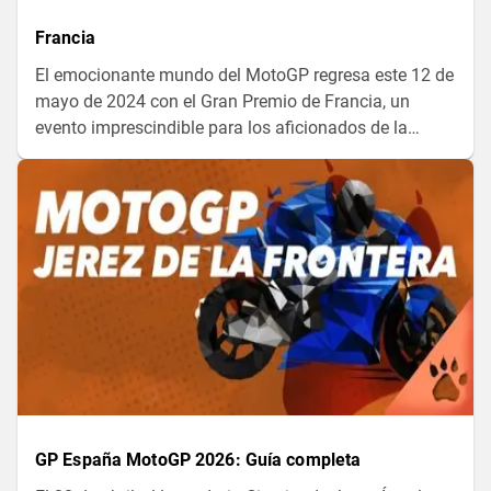
Francia
El emocionante mundo del MotoGP regresa este 12 de
mayo de 2024 con el Gran Premio de Francia, un
evento imprescindible para los aficionados de la
velocidad. El circuito de Le Mans, conocido por su rica
historia y curvas desafiantes, promete ser el escenario
perfecto para una carrera llena de adrenalina. Los
mejores pilotos del mundo competirán rueda a rueda,
buscando la gloria en una de las pistas más icónicas
del campeonato.
GP España MotoGP 2026: Guía completa