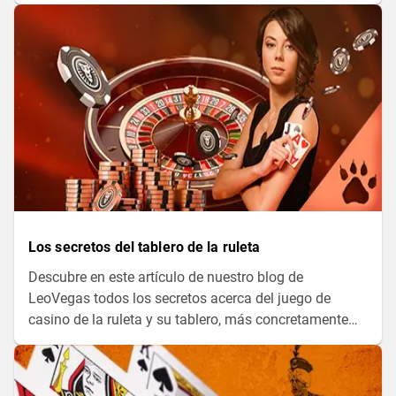
exploramos cinco películas que reflejan diferentes
facetas de este vibrante mundo.
Los secretos del tablero de la ruleta
Descubre en este artículo de nuestro blog de
LeoVegas todos los secretos acerca del juego de
casino de la ruleta y su tablero, más concretamente
desde sus partes hasta los tipos que existen, pasando
por las apuestas que albergan y curiosidades.