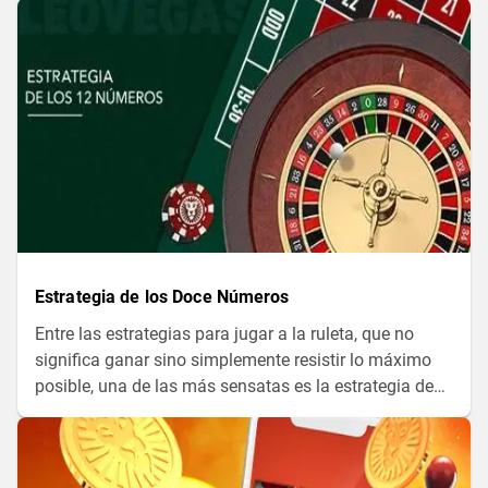
Estrategia de los Doce Números
Entre las estrategias para jugar a la ruleta, que no
significa ganar sino simplemente resistir lo máximo
posible, una de las más sensatas es la estrategia de
los 12 números.