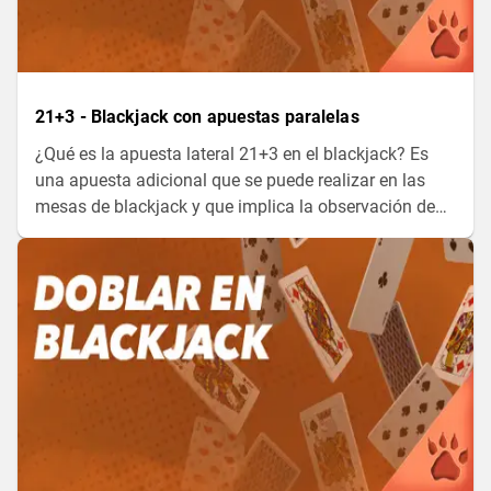
21+3 - Blackjack con apuestas paralelas
¿Qué es la apuesta lateral 21+3 en el blackjack? Es
una apuesta adicional que se puede realizar en las
mesas de blackjack y que implica la observación de
las cartas repartidas al crupier y su carta boca arriba.
Obtén más información en este artículo sobre este
tema.