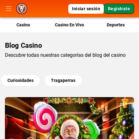
Iniciar sesión
Regístrate
Casino
Casino En Vivo
Deportes
Blog Casino
Descubre todas nuestras categorías del blog del casino
Curiosidades
Tragaperras