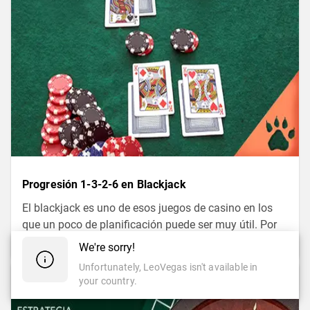
Progresión 1-3-2-6 en Blackjack
El blackjack es uno de esos juegos de casino en los
que un poco de planificación puede ser muy útil. Por
eso puede ser de gran ayuda utilizar un sistema de
We're sorry!
apuestas como la estrategia 1-3-2-6. Descubrámosla
Unfortunately, LeoVegas isn't available in
juntos en este artículo.
your country.