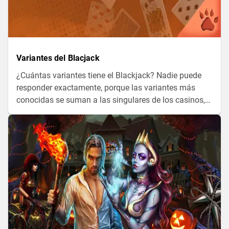
Variantes del Blacjack
¿Cuántas variantes tiene el Blackjack? Nadie puede
responder exactamente, porque las variantes más
conocidas se suman a las singulares de los casinos,
ya sean físicos o en línea. Sin embargo, las que vale la
pena conocer son... 21, descúbrelas todas en este
artículo dedicado a desvelártelas.