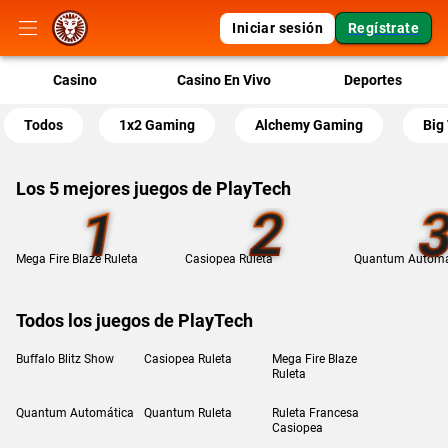
Iniciar sesión
Regístrate
Casino
Casino En Vivo
Deportes
Todos
1x2 Gaming
Alchemy Gaming
Big
Los 5 mejores juegos de PlayTech
1
2
Mega Fire Blaze Ruleta
Casiopea Ruleta
Quantum Automá
Todos los juegos de PlayTech
Buffalo Blitz Show
Casiopea Ruleta
Mega Fire Blaze
Ruleta
Quantum Automática
Quantum Ruleta
Ruleta Francesa
Casiopea